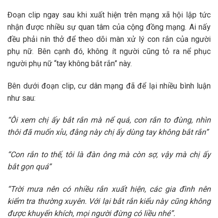
Đoạn clip
ngay sau khi xuất hiện trên mạng xã hội lập tức
nhận được nhiều sự quan tâm của cộng đồng mạng. Ai nấy
đều phải nín thở để theo dõi màn xử lý con rắn của người
phụ nữ. Bên cạnh đó, không ít người cũng tỏ ra nể phục
người phụ nữ “tay không bắt rắn” này.
Bên dưới đoạn clip, cư dân mạng đã để lại nhiều bình luận
như sau:
“Ôi xem chị ấy bắt rắn mà nể quá, con rắn to đùng, nhìn
thôi đã muốn xỉu, đằng này chị ấy dùng tay không bắt rắn”
“Con rắn to thế, tôi là đàn ông mà còn sợ, vậy mà chị ấy
bắt gọn quá”
“Trời mưa nên có nhiều rắn xuất hiện, các gia đình nên
kiểm tra thường xuyên. Với lại bắt rắn kiểu này cũng không
được khuyến khích, mọi người đừng có liều nhé”.