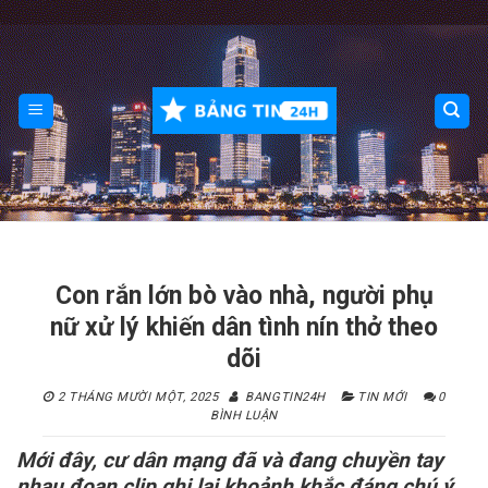
Skip
to
content
Con rắn lớn bò vào nhà, người phụ
nữ xử lý khiến dân tình nín thở theo
dõi
2 THÁNG MƯỜI MỘT, 2025
BANGTIN24H
TIN MỚI
0
BÌNH LUẬN
Mới đây, cư dân mạng đã và đang chuyền tay
nhau đoạn clip ghi lại khoảnh khắc đáng chú ý