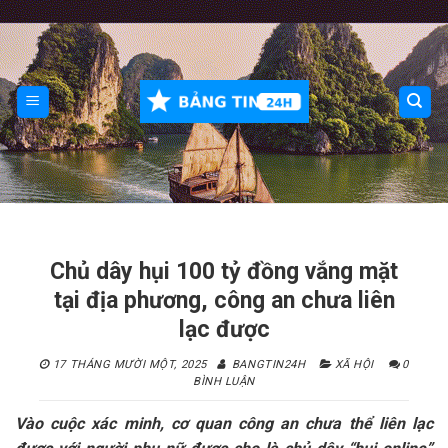
Skip
to
content
Chủ dây hụi 100 tỷ đồng vắng mặt
tại địa phương, công an chưa liên
lạc được
17 THÁNG MƯỜI MỘT, 2025
BANGTIN24H
XÃ HỘI
0
BÌNH LUẬN
Vào cuộc xác minh, cơ quan công an chưa thể liên lạc