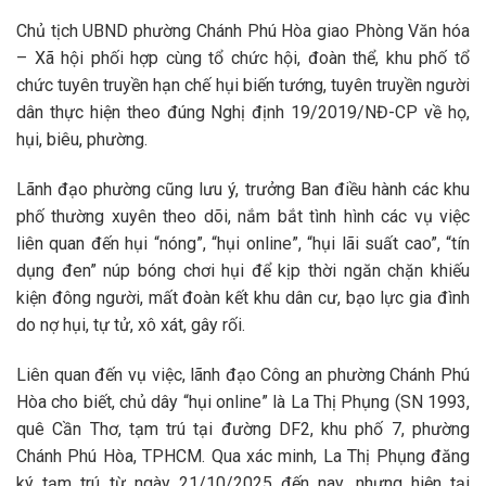
Chủ tịch UBND phường Chánh Phú Hòa giao Phòng Văn hóa
– Xã hội phối hợp cùng tổ chức hội, đoàn thể, khu phố tổ
chức tuyên truyền hạn chế hụi biến tướng, tuyên truyền người
dân thực hiện theo đúng Nghị định 19/2019/NĐ-CP về họ,
hụi, biêu, phường.
Lãnh đạo phường cũng lưu ý, trưởng Ban điều hành các khu
phố thường xuyên theo dõi, nắm bắt tình hình các vụ việc
liên quan đến hụi “nóng”, “hụi online”, “hụi lãi suất cao”, “tín
dụng đen” núp bóng chơi hụi để kịp thời ngăn chặn khiếu
kiện đông người, mất đoàn kết khu dân cư, bạo lực gia đình
do nợ hụi, tự tử, xô xát, gây rối.
Liên quan đến vụ việc, lãnh đạo Công an phường Chánh Phú
Hòa cho biết, chủ dây “hụi online” là La Thị Phụng (SN 1993,
quê Cần Thơ, tạm trú tại đường DF2, khu phố 7, phường
Chánh Phú Hòa, TPHCM. Qua xác minh, La Thị Phụng đăng
ký tạm trú từ ngày 21/10/2025 đến nay, nhưng hiện tại