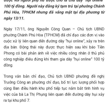
được với người phụ nữ được cho là chủ dây “hụi online”
100 tỷ đồng. Người này đăng ký tạm trú tại phường Chánh
Phú Hòa, TPHCM nhưng đã vắng mặt tại địa phương từ
ngày 13/11.
Ngày 17/11, ông Nguyễn Công Quan – Chủ tịch UBND
phường Chánh Phú Hòa (TPHCM) đã chỉ đạo các đơn vị vào
cuộc xử lý liên quan đến đường dây “hụi online”, xảy ra trên
địa bàn. Động thái này được thực hiện sau khi báo Tiền
Phong có bài phản ánh về việc nhiều công nhân ở thủ phủ
công nghiệp điêu đứng khi tham gia dây “hụi online” 100 tỷ
đồng.
Trong văn bản chỉ đạo, Chủ tịch UBND phường đề nghị
Trưởng Công an phường chỉ đạo, bố trí lực lượng phối hợp
cùng Ban điều hành khu phố tiếp tục nắm bắt tình hình vụ
việc của bà La Thị Phụng liên quan đến đường dây hụi xảy
ra tại khu phố 7.