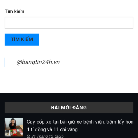
Tìm kiếm
TÌM KIẾM
@bangtin24h.vn
BÀI MỚI ĐĂNG
Cạy cốp xe tại bãi giữ xe bệnh viện, trộm lấy hơn
1 tỉ đồng và 11 chỉ vàng
31 Tháng 12, 2025