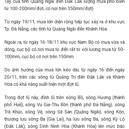
Tây của tỉnh Quảng Ngãi đến Đắk Lắk lượng mưa phổ biến
từ 100-200mm/đợt, có nơi trên 350mm/đợt).
Từ ngày 19/11, mưa lớn diện rộng tiếp tục xảy ra ở khu vực
Tp. Đà Nẵng, các tỉnh từ Quảng Ngãi đến Khánh Hòa.
Ngoài ra, từ ngày 16-18/11 khu vực Nam Bộ có mưa vừa và
dông, cục bộ có nơi mưa to đến rất to với lượng mưa từ 50-
100mm, cục bộ có nơi trên 150mm.
Do ảnh hưởng của mưa lớn kéo dài, từ ngày 16 đến ngày
20/11, trên các sông từ Quảng Trị đến Đắk Lắk và Khánh
Hòa có khả năng xuất hiện một đợt lũ.
Trong đợt lũ này, đỉnh lũ trên sông Bồ, sông Hương (thành
phố Huế); sông Vu Gia-Thu Bồn (thành phố Đà Nẵng); sông
Trà Khúc, sông Vệ, sông Sê San (Quảng Ngãi); sông Kôn,
thượng lưu sông Ba (Gia Lai), hạ lưu sông Ba, sông Kỳ Lộ
(Đắk Lắk), sông Dinh Ninh Hòa (Khánh Hòa) lên mức báo