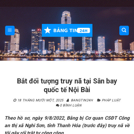
Skip
to
content
Bắt đối tượng truy nã tại Sân bay
quốc tế Nội Bài
18 THÁNG MƯỜI MỘT, 2025
BANGTIN24H
PHÁP LUẬT
0 BÌNH LUẬN
Theo hồ sơ, ngày 9/8/2022, Bằng bị Cơ quan CSĐT Công
an thị xã Nghi Sơn, tỉnh Thanh Hóa (trước đây) truy nã về
tội gây rối trật tự công cộng.