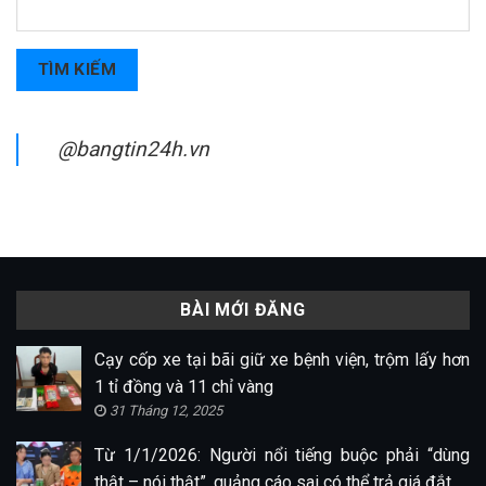
TÌM KIẾM
@bangtin24h.vn
BÀI MỚI ĐĂNG
Cạy cốp xe tại bãi giữ xe bệnh viện, trộm lấy hơn
1 tỉ đồng và 11 chỉ vàng
31 Tháng 12, 2025
Từ 1/1/2026: Người nổi tiếng buộc phải “dùng
thật – nói thật”, quảng cáo sai có thể trả giá đắt