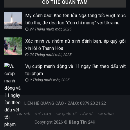
CÓ THỂ QUAN TÂM
Mỹ cảnh báo: Kho tên lửa Nga tăng tốc vượt mức
tiêu thụ, đe dọa tạo “đòn chí mạng” với Ukraine
27 Tháng mười một, 2025
Xác minh vụ nhóm nữ sinh đánh bạn, ép quỳ gối
xin lỗi ở Thanh Hóa
24 Tháng mười một, 2025
Vụ cướp manh động và 11 ngày lần theo dấu vết
tội phạm
9 Tháng mười một, 2025
LIÊN HỆ QUẢNG CÁO - ZALO: 0879.20.21.22
TIN MỚI
THỂ THAO
TIN QUỐC TẾ
LIÊN HỆ
TIN NÓNG
Copyright 2026 ©
Bảng Tin 24H