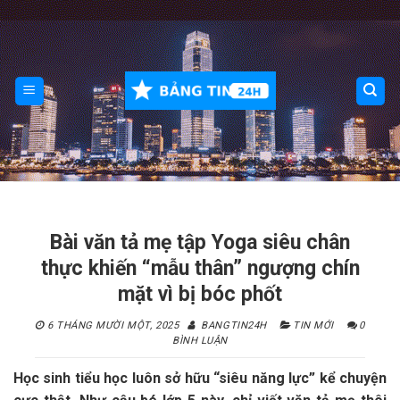
Skip
to
content
Bài văn tả mẹ tập Yoga siêu chân
thực khiến “mẫu thân” ngượng chín
mặt vì bị bóc phốt
6 THÁNG MƯỜI MỘT, 2025
BANGTIN24H
TIN MỚI
0
BÌNH LUẬN
Học sinh tiểu học luôn sở hữu “siêu năng lực” kể chuyện