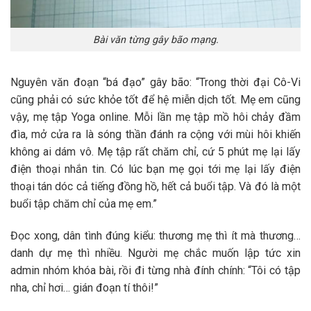
Bài văn từng gây bão mạng.
Nguyên văn đoạn “bá đạo” gây bão: “Trong thời đại Cô-Vi
cũng phải có sức khỏe tốt để hệ miễn dịch tốt. Mẹ em cũng
vậy, mẹ tập Yoga online. Mỗi lần mẹ tập mồ hôi chảy đầm
đìa, mở cửa ra là sóng thần đánh ra cộng với mùi hôi khiến
không ai dám vô. Mẹ tập rất chăm chỉ, cứ 5 phút mẹ lại lấy
điện thoại nhắn tin. Có lúc bạn mẹ gọi tới mẹ lại lấy điện
thoại tán dóc cả tiếng đồng hồ, hết cả buổi tập. Và đó là một
buổi tập chăm chỉ của mẹ em.”
Đọc xong, dân tình đúng kiểu: thương mẹ thì ít mà thương…
danh dự mẹ thì nhiều. Người mẹ chắc muốn lập tức xin
admin nhóm khóa bài, rồi đi từng nhà đính chính: “Tôi có tập
nha, chỉ hơi… gián đoạn tí thôi!”