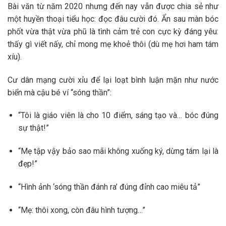
Bài văn từ năm 2020 nhưng đến nay vẫn được chia sẻ như
một huyền thoại tiểu học: đọc đâu cười đó. Ẩn sau màn bóc
phốt vừa thật vừa phũ là tình cảm trẻ con cực kỳ đáng yêu:
thấy gì viết nấy, chỉ mong mẹ khoẻ thôi (dù mẹ hơi ham tám
xíu).
Cư dân mạng cười xỉu để lại loạt bình luận mặn như nước
biển mà cậu bé ví “sóng thần”:
“Tôi là giáo viên là cho 10 điểm, sáng tạo và… bóc đúng
sự thật!”
“Mẹ tập vậy bảo sao mãi không xuống ký, dừng tám lại là
đẹp!”
“Hình ảnh ‘sóng thần đánh ra’ đúng đỉnh cao miêu tả”
“Mẹ: thôi xong, còn đâu hình tượng…”