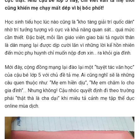
cực thật. Như cậu bé lớp 5 này, chỉ viết văn tả mẹ thôi
cũng khiến mẹ chạy mất dép vì bị bóc phốt!
Học sinh tiểu học lúc nào cũng là “kho tàng giải trí quốc dân”
nhờ trí tưởng tượng vô cực và khả năng quan sát… quá mức
cần thiết. Đặc biệt, mỗi lần giáo viên giao bài tả người thân
là dân mạng lại được dịp cười lăn vì những lời kể hồn nhiên
đến mức phụ huynh chỉ muốn nộp đơn xin… ra khỏi gia đình.
Mới đây, cộng đồng mạng lại đào lại một “tuyệt tác văn học”
của cậu bé lớp 5 với chủ đề tả mẹ. Ai cũng nghĩ sẽ là những
câu quen thuộc như: “Mẹ em hiền dịu”, “Mẹ em chăm lo cho
gia đình”… Nhưng không! Cậu nhóc quyết định đi theo trường
phái “thật thà là cha dại” khi miêu tả cảnh mẹ tập thể dục
online mùa dịch.