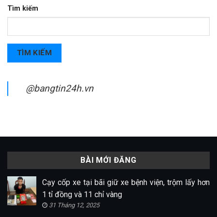
Tìm kiếm
TÌM KIẾM
@bangtin24h.vn
BÀI MỚI ĐĂNG
Cạy cốp xe tại bãi giữ xe bệnh viện, trộm lấy hơn
1 tỉ đồng và 11 chỉ vàng
31 Tháng 12, 2025