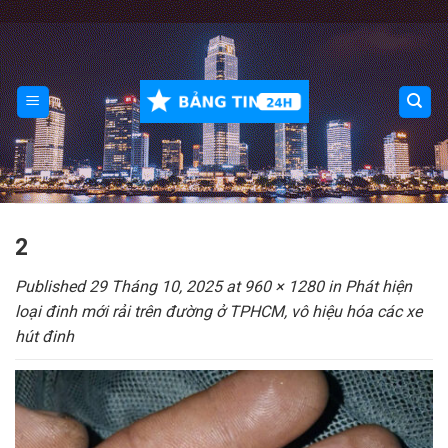
Skip
to
content
2
Published
29 Tháng 10, 2025
at
960 × 1280
in
Phát hiện
loại đinh mới rải trên đường ở TPHCM, vô hiệu hóa các xe
hút đinh