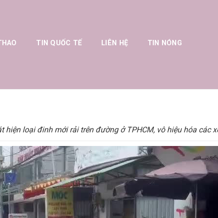
THAO
TIN QUỐC TẾ
LIÊN HỆ
TIN NÓNG
t hiện loại đinh mới rải trên đường ở TPHCM, vô hiệu hóa các x