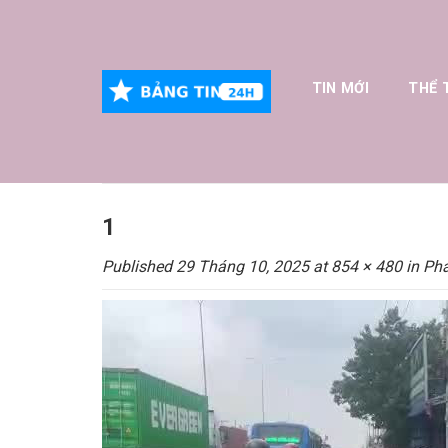
Skip
to
content
TIN MỚI
THỂ 
1
Published
29 Tháng 10, 2025
at
854 × 480
in
Phá