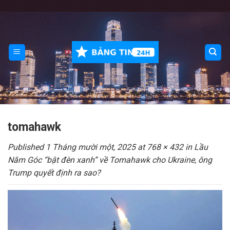
Skip
to
content
tomahawk
Published
1 Tháng mười một, 2025
at
768 × 432
in
Lầu
Năm Góc “bật đèn xanh” về Tomahawk cho Ukraine, ông
Trump quyết định ra sao?