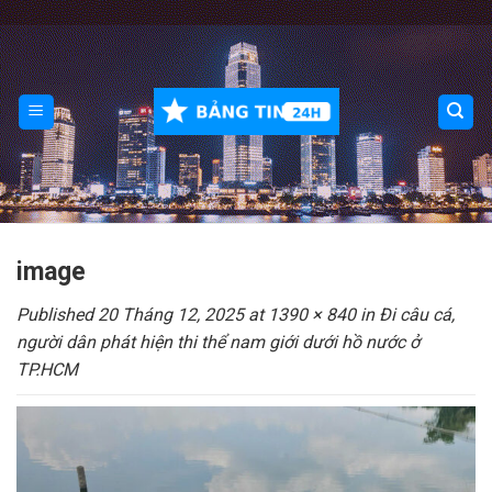
Skip
to
content
image
Published
20 Tháng 12, 2025
at
1390 × 840
in
Đi câu cá,
người dân phát hiện thi thể nam giới dưới hồ nước ở
TP.HCM