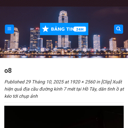
Skip
to
content
o8
Published
29 Tháng 10, 2025
at
1920 × 2560
in
[Clip] Xuất
hiện quả địa cầu đường kính 7 mét tại Hồ Tây, dân tình ồ ạt
kéo tới chụp ảnh