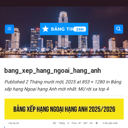
Skip
to
content
bang_xep_hang_ngoai_hang_anh
Published
2 Tháng mười một, 2025
at
853 × 1280
in
Bảng
xếp hạng Ngoại hạng Anh mới nhất: MU rời xa top 4